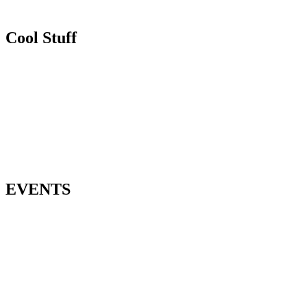
STORNOBEDINGUNGEN
Cool Stuff
SOUNDTRACK
GUTSCHEINE
FAMILY & FRIENDS
GEWINNSPIEL
EVENTS
AFTER WORK
BALL LÉGER
SILVESTER
GEBURTSTAGS- & FAMILIENFEIERN