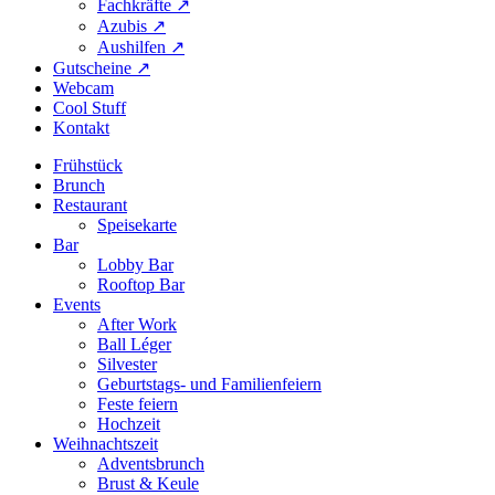
Fachkräfte ↗
Azubis ↗
Aushilfen ↗
Gutscheine ↗
Webcam
Cool Stuff
Kontakt
Frühstück
Brunch
Restaurant
Speisekarte
Bar
Lobby Bar
Rooftop Bar
Events
After Work
Ball Léger
Silvester
Geburtstags- und Familienfeiern
Feste feiern
Hochzeit
Weihnachtszeit
Adventsbrunch
Brust & Keule