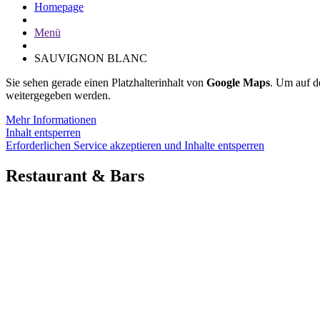
Homepage
Menü
SAUVIGNON BLANC
Sie sehen gerade einen Platzhalterinhalt von
Google Maps
. Um auf de
weitergegeben werden.
Mehr Informationen
Inhalt entsperren
Erforderlichen Service akzeptieren und Inhalte entsperren
Restaurant & Bars
KAI40 RESTAURANT
KAI40 ROOFTOP BAR
KAI40 LOBBY BAR
BRUNC
H
TISCH RESERVIEREN