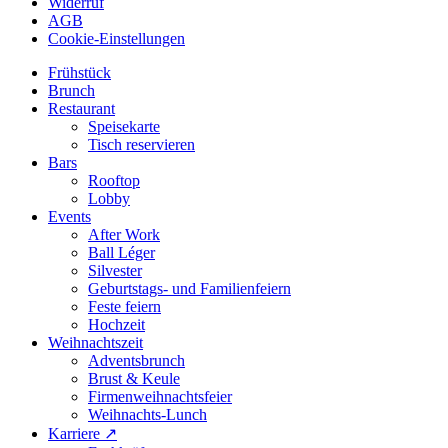
Widerruf
AGB
Cookie-Einstellungen
Frühstück
Brunch
Restaurant
Speisekarte
Tisch reservieren
Bars
Rooftop
Lobby
Events
After Work
Ball Léger
Silvester
Geburtstags- und Familienfeiern
Feste feiern
Hochzeit
Weihnachtszeit
Adventsbrunch
Brust & Keule
Firmenweihnachtsfeier
Weihnachts-Lunch
Karriere ↗