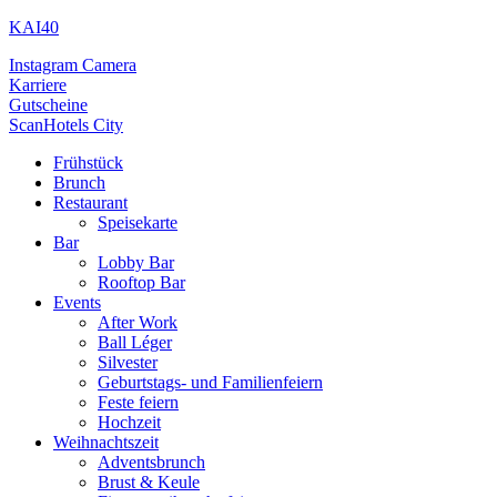
KAI40
Instagram
Camera
Karriere
Gutscheine
ScanHotels City
Frühstück
Brunch
Restaurant
Speisekarte
Bar
Lobby Bar
Rooftop Bar
Events
After Work
Ball Léger
Silvester
Geburtstags- und Familienfeiern
Feste feiern
Hochzeit
Weihnachtszeit
Adventsbrunch
Brust & Keule