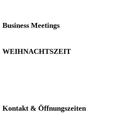
FESTE FEIERN
HOCHZEIT
Business Meetings
TAGUNGEN
WEIHNACHTSZEIT
ADVENTSBRUNCH
BRUST & KEULE
FIRMENWEIHNACHTSFEIER
WEIHNACHTS-LUNCH
Kontakt & Öffnungszeiten
WILLKOMMEN@KAI40.DE
0381 3750-0